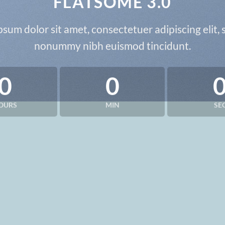
FLATSOME 3.0
sum dolor sit amet, consectetuer adipiscing elit,
nonummy nibh euismod tincidunt.
0
0
OURS
MIN
SE