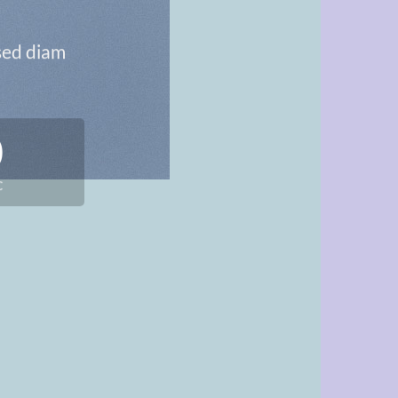
 sed diam
0
C