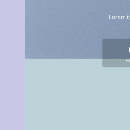
Lorem ip
H