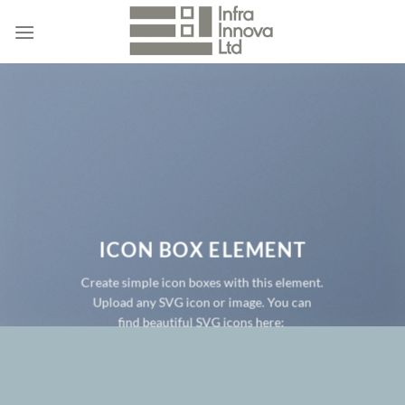
Skip
to
content
ICON BOX ELEMENT
Create simple icon boxes with this element.
Upload any SVG icon or image. You can
find beautiful SVG icons here: